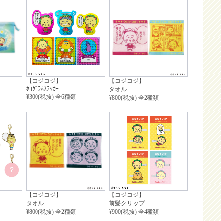
【コジコジ】
【コジコジ】
ﾎﾛｸﾞﾗﾑｽﾃｯｶｰ
タオル
¥300(税抜) 全6種類
¥800(税抜) 全2種類
【コジコジ】
【コジコジ】
タオル
前髪クリップ
¥800(税抜) 全2種類
¥900(税抜) 全4種類