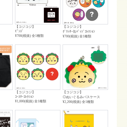
【コジコジ】
【コジコジ】
ﾋﾟﾝｽﾞ
ｸﾞﾘｯﾀｰ缶ﾊﾞｯｼﾞｺﾚｸｼｮﾝ
¥700(税抜) 全1種類
¥700(税抜) 全1種類
【コジコジ】
【コジコジ】
ｺｰｽﾀｰｺﾚｸｼｮﾝ
◎ぬいぐるみパスケース
¥1,000(税抜) 全1種類
¥2,200(税抜) 全1種類