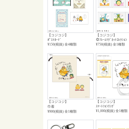
【コジコジ】
【コジコジ】
ﾎﾟｽﾄｶｰﾄﾞ
◎ﾌﾚｰﾑﾏｸﾞﾈｯﾄｺﾚｸｼｮﾝ
¥150(税抜) 全4種類
¥750(税抜) 全1種類
【コジコジ】
【コジコジ】
ｽﾏｰﾄﾌｫﾝﾘﾝｸﾞ
巾着
¥1,000(税抜) 全1種類
¥900(税抜) 全1種類