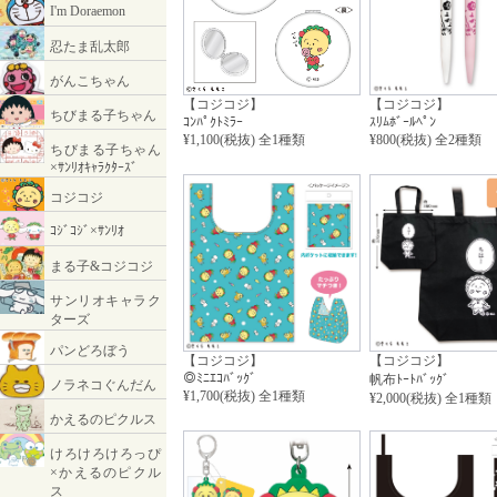
【コジコジ】
【コジコジ】
ｺﾝﾊﾟｸﾄﾐﾗｰ
ｽﾘﾑﾎﾞｰﾙﾍﾟﾝ
¥1,100(税抜) 全1種類
¥800(税抜) 全2種類
【コジコジ】
【コジコジ】
◎ﾐﾆｴｺﾊﾞｯｸﾞ
帆布ﾄｰﾄﾊﾞｯｸﾞ
¥1,700(税抜) 全1種類
¥2,000(税抜) 全1種類