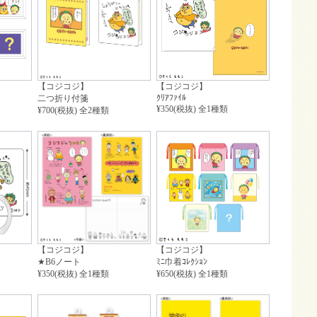
【コジコジ】
【コジコジ】
ｸﾘｱﾌｧｲﾙ
二つ折り付箋
¥350(税抜) 全1種類
¥700(税抜) 全2種類
【コジコジ】
【コジコジ】
★B6ノート
ﾐﾆ巾着ｺﾚｸｼｮﾝ
¥350(税抜) 全1種類
¥650(税抜) 全1種類