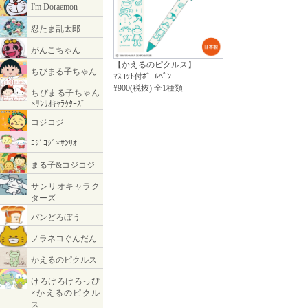
【かえるのピクルス】
ﾏｽｺｯﾄ付ﾎﾞｰﾙﾍﾟﾝ
¥900(税抜) 全1種類