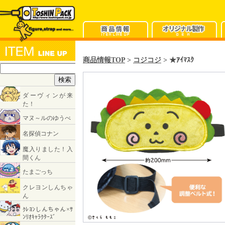
商品情報TOP
>
コジコジ
> ★ｱｲﾏｽｸ