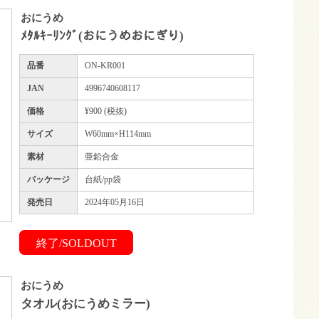
おにうめ
ﾒﾀﾙｷｰﾘﾝｸﾞ(おにうめおにぎり)
品番
ON-KR001
JAN
4996740608117
価格
¥900 (税抜)
サイズ
W60mm×H114mm
素材
亜鉛合金
パッケージ
台紙/pp袋
発売日
2024年05月16日
終了/SOLDOUT
おにうめ
タオル(おにうめミラー)