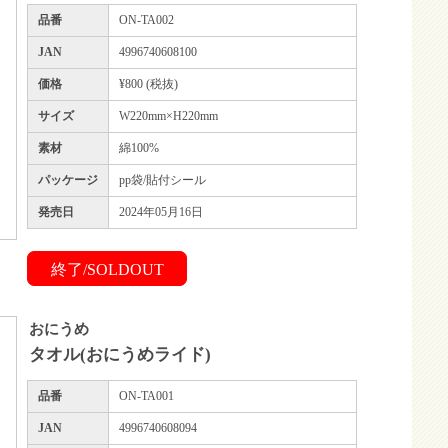
品番
ON-TA002
JAN
4996740608100
価格
¥800 (税抜)
サイズ
W220mm×H220mm
素材
綿100%
パッケージ
pp袋/貼付シール
発売日
2024年05月16日
終了/SOLDOUT
おにうめ
タオル(おにうめライド)
品番
ON-TA001
JAN
4996740608094