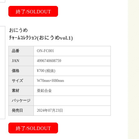
終了/SOLDOUT
おにうめ
ﾁｬｰﾑｺﾚｸｼｮﾝ(おにうめvol.1)
品番
ON-FC001
JAN
4996740608759
価格
¥700 (税抜)
サイズ
W70mm×H80mm
素材
亜鉛合金
パッケージ
発売日
2024年07月23日
終了/SOLDOUT