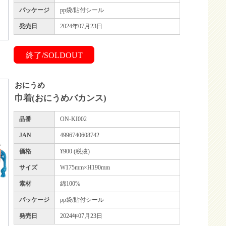
パッケージ
pp袋/貼付シール
発売日
2024年07月23日
終了/SOLDOUT
おにうめ
巾着(おにうめバカンス)
品番
ON-KI002
JAN
4996740608742
価格
¥900 (税抜)
サイズ
W175mm×H190mm
素材
綿100%
パッケージ
pp袋/貼付シール
発売日
2024年07月23日