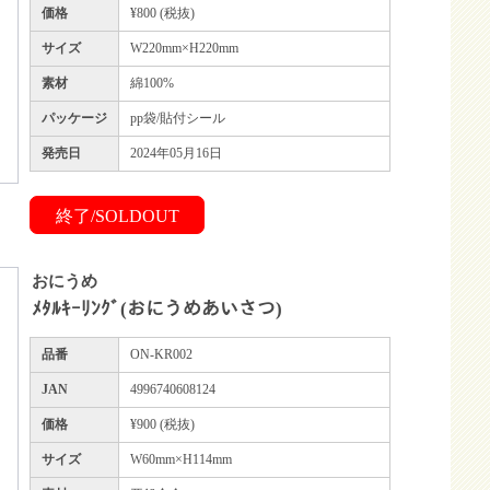
価格
¥800 (税抜)
サイズ
W220mm×H220mm
素材
綿100%
パッケージ
pp袋/貼付シール
発売日
2024年05月16日
終了/SOLDOUT
おにうめ
ﾒﾀﾙｷｰﾘﾝｸﾞ(おにうめあいさつ)
品番
ON-KR002
JAN
4996740608124
価格
¥900 (税抜)
サイズ
W60mm×H114mm