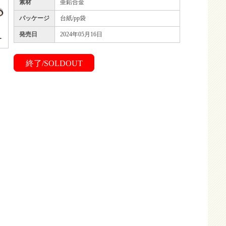
素材
亜鉛合金
パッケージ
台紙/pp袋
発売日
2024年05月16日
終了/SOLDOUT