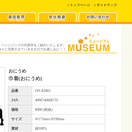
トーシンパックの代表作をご紹介いたします。
徐々に充実させていきますのでお楽しみに！！
おにうめ
巾着(おにうめ)
品番
ON-KI001
JAN
4996740608735
価格
¥900 (税抜)
サイズ
W175mm×H190mm
素材
綿100%