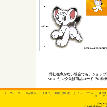
弊社在庫がない場合でも、ショッ
SHOPリンク先は商品コードでの検
トップページ
|
商品情報
|
オリジナル制作（OEM）
|
ミュージアム
|
通信販
サイトマ