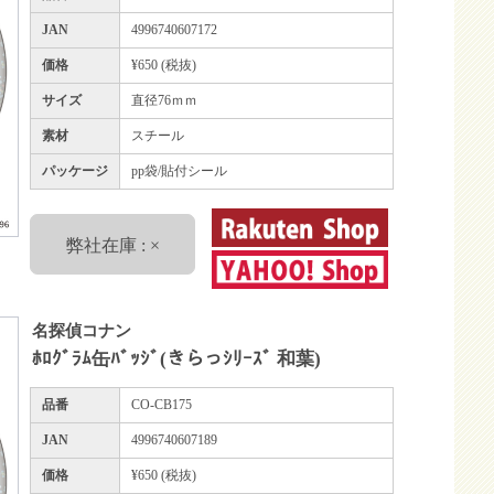
JAN
4996740607172
価格
¥650 (税抜)
サイズ
直径76ｍｍ
素材
スチール
パッケージ
pp袋/貼付シール
弊社在庫 : ×
名探偵コナン
ﾎﾛｸﾞﾗﾑ缶ﾊﾞｯｼﾞ(きらっｼﾘｰｽﾞ 和葉)
品番
CO-CB175
JAN
4996740607189
価格
¥650 (税抜)