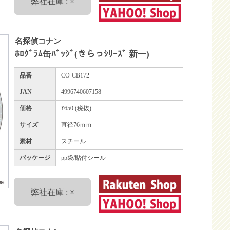
弊社在庫 : ×
名探偵コナン
ﾎﾛｸﾞﾗﾑ缶ﾊﾞｯｼﾞ(きらっｼﾘｰｽﾞ 新一)
品番
CO-CB172
JAN
4996740607158
価格
¥650 (税抜)
サイズ
直径76ｍｍ
素材
スチール
パッケージ
pp袋/貼付シール
弊社在庫 : ×