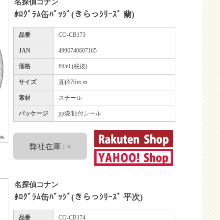
名探偵コナン
ﾎﾛｸﾞﾗﾑ缶ﾊﾞｯｼﾞ(きらっｼﾘｰｽﾞ 蘭)
品番
CO-CB173
JAN
4996740607165
価格
¥650 (税抜)
サイズ
直径76ｍｍ
素材
スチール
パッケージ
pp袋/貼付シール
弊社在庫 : ×
名探偵コナン
ﾎﾛｸﾞﾗﾑ缶ﾊﾞｯｼﾞ(きらっｼﾘｰｽﾞ 平次)
品番
CO-CB174