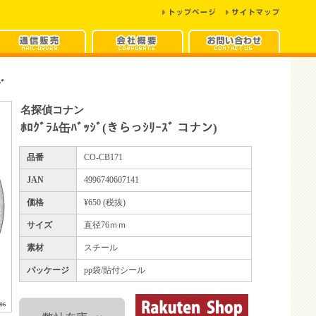
ｼﾞ
名探偵コナン
ﾎﾛｸﾞﾗﾑ缶ﾊﾞｯｼﾞ(きらっｼﾘｰｽﾞ コナン)
品番
CO-CB171
JAN
4996740607141
価格
¥650 (税抜)
サイズ
直径76ｍｍ
素材
スチール
パッケージ
pp袋/貼付シール