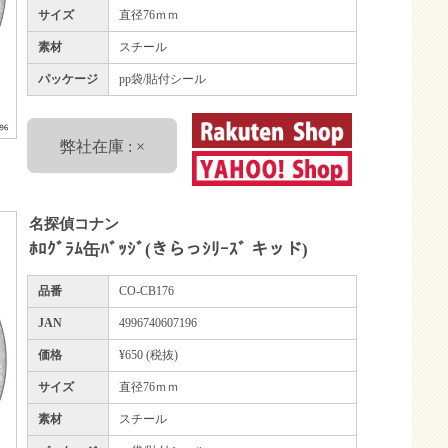
サイズ
直径76ｍｍ
素材
スチール
パッケージ
pp袋/貼付シール
弊社在庫 : ×
名探偵コナン
ﾎﾛｸﾞﾗﾑ缶ﾊﾞｯｼﾞ(きらっｼﾘｰｽﾞ キッド)
品番
CO-CB176
JAN
4996740607196
価格
¥650 (税抜)
サイズ
直径76ｍｍ
素材
スチール