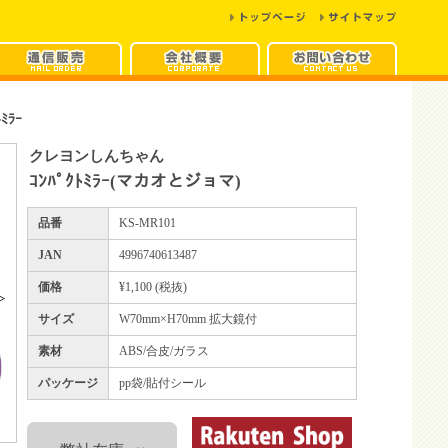
ﾄﾐﾗｰ
クレヨンしんちゃん
ｺﾝﾊﾟｸﾄﾐﾗｰ(マカオとジョマ)
品番
KS-MR101
JAN
4996740613487
価格
¥1,100 (税抜)
サイズ
W70mm×H70mm 拡大鏡付
素材
ABS/合皮/ガラス
パッケージ
pp袋/貼付シール