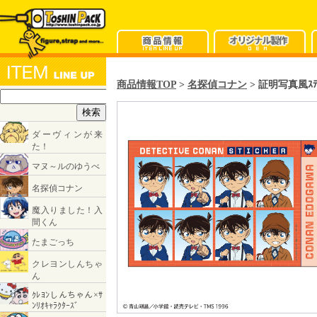
商品情報TOP
>
名探偵コナン
> 証明写真風ｽﾃ